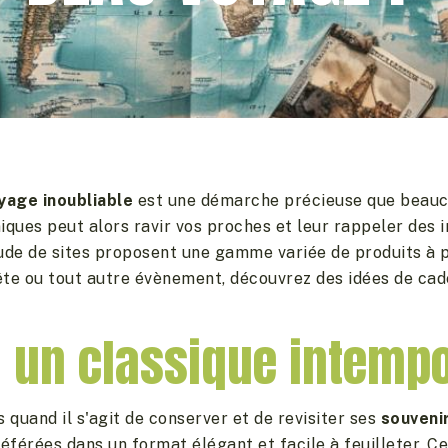
yage inoubliable
est une démarche précieuse que beauco
niques peut alors ravir vos proches et leur rappeler de
tude de sites proposent une gamme variée de produits à 
fête ou tout autre évènement, découvrez des idées de cad
: un classique intempo
quand il s'agit de conserver et de revisiter ses
souveni
férées dans un format élégant et facile à feuilleter. C