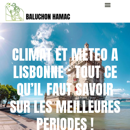
CLIMAT ET METEO A
LISBONNE : TOUT CE
QU’IL FAUT SAVOIR
SUR LES MEILLEURES
PERIODES !