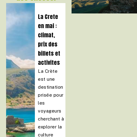
La Crete
4 idees
:
en mai :
week-end
climat,
en
prix des
amoureux
d
billets et
dans la
activites
drome :
des
La Crète
est une
suggestio
e
destination
,
ns
prisée pour
romantiqu
les
es
voyageurs
Située
cherchant à
entre
explorer la
Provence
culture