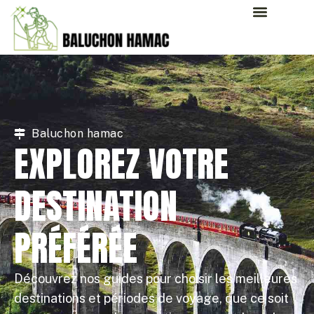
Baluchon hamac
EXPLOREZ VOTRE
DESTINATION
PRÉFÉRÉE
Découvrez nos guides pour choisir les meilleures
destinations et périodes de voyage, que ce soit