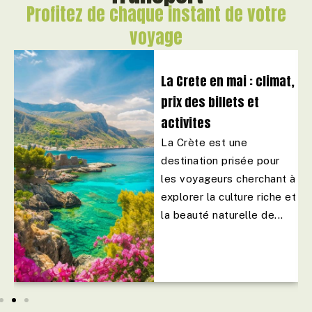
Profitez de chaque instant de votre
voyage
La Crete en mai : climat,
prix des billets et
activites
La Crète est une
destination prisée pour
l
les voyageurs cherchant à
explorer la culture riche et
ts
la beauté naturelle de...
u